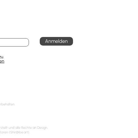
Anmelden
u.
en
rbehalten.
tellt und alle Rechte an Design,
Koren (
Shir@be.art
).