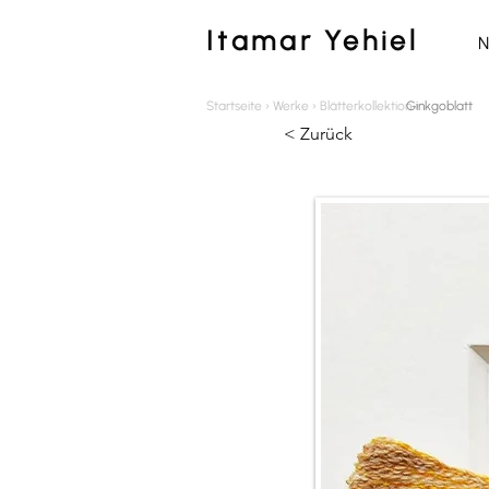
Itamar Yehiel
N
Startseite › Werke › Blätterkollektion ›
Ginkgoblatt
< Zurück