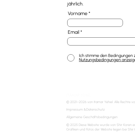
jährlich.
Vorname
Email
Ich stimme den Bedingungen z
Nutzungsbedingungen anzeig
ITAMAR YEHIEL
© 2021–2026 von Itamar Yehiel. Alle Rechte vo
Impressum &Datenschutz
Allgemeine Geschäftsbedingungen
© 2025 Diese Website wurde von Shir Koren ers
Grafiken und Fotos der Website liegen bei Shir 