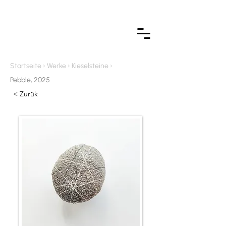
Startseite › Werke › Kieselsteine ›
Pebble, 2025
< Zurük