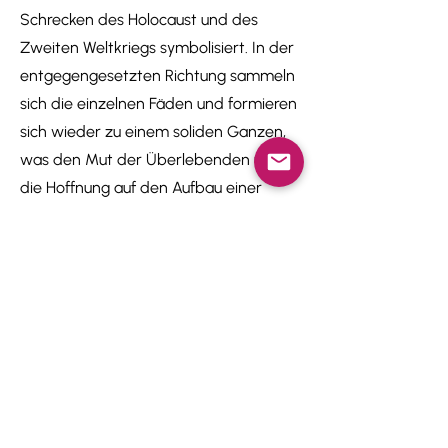
Schrecken des Holocaust und des
Zweiten Weltkriegs symbolisiert. In der
entgegengesetzten Richtung sammeln
sich die einzelnen Fäden und formieren
sich wieder zu einem soliden Ganzen,
was den Mut der Überlebenden und
die Hoffnung auf den Aufbau einer
besseren Zukunft darstellt.
Melden Sie sich für meinen
Newsletter
Updates und Wissenswertes, 1 bis 4 Mal
jährlich.
Vorname